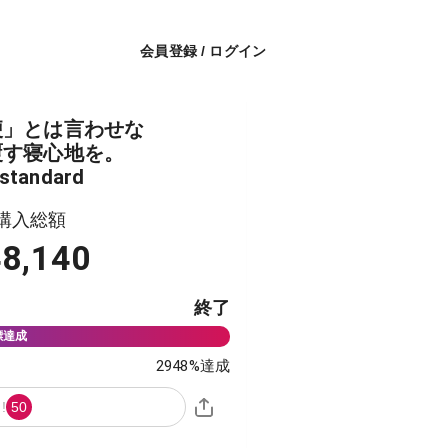
会員登録 / ログイン
便」とは言わせな
覆す寝心地を。
standard
購入総額
48,140
終了
2948
%達成
!
50