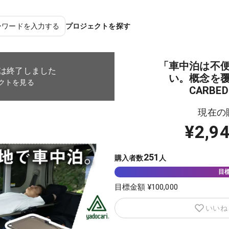
ーワードを入力する
プロジェクトを探す
「車中泊は不
は終了しました
い。概念を
クトを見る
CARBED
現在の
¥
2,9
251
購入者数
人
目標金額 ¥
100,000
いいね 