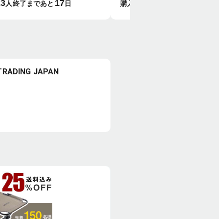
23
17
18
19
がジムになる
クラス・15mm薄型財
人
終了まであと
日
購入者数
人
終了まであと
段』
布 slim2
RADING JAPAN