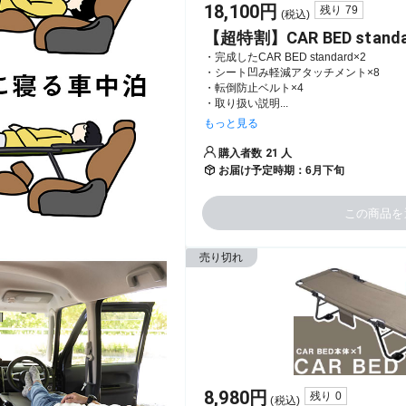
18,100
円
残り
79
(税込)
【超特割】CAR BED sta
・完成したCAR BED standard×2

・シート凹み軽減アタッチメント×8

・転倒防止ベルト×4

・取り扱い説明...
もっと見る
購入者数
21
人
お届け予定時期：
6月下旬
この商品を
売り切れ
8,980
円
残り
0
(税込)