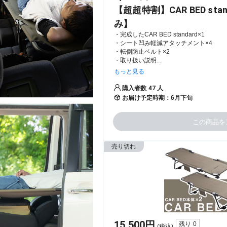
【超超特割】CAR BED sta
み】
・完成したCAR BED standard×1

・シート凹み軽減アタッチメント×4

・転倒防止ベルト×2

・取り扱い説明...
もっと見る
購入者数
47
人
お届け予定時期：
6月下旬
この商品を
売り切れ
15,500
円
残り
0
(税込)