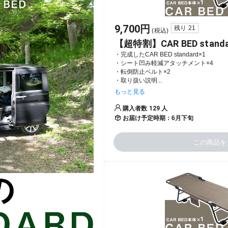
9,700
円
残り
21
(税込)
【超特割】CAR BED sta
・完成したCAR BED standard×1

・シート凹み軽減アタッチメント×4

・転倒防止ベルト×2

・取り扱い説明...
もっと見る
購入者数
129
人
お届け予定時期：
6月下旬
この商品を