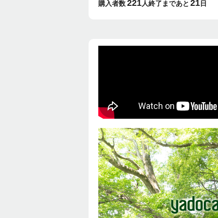
221
21
革新的なスマホリング-
購入者数
人
終了まであと
日
SYANTO-