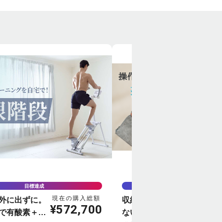
目標達成
目標達成
現在の購入総額
現在
外に出ずに。
収納力も薄さも妥協し
¥
572,700
¥
3
で有酸素＋筋
ない。特許構造の最小