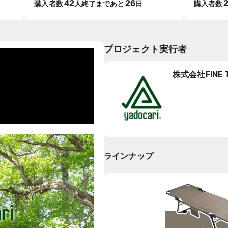
42
26
留守番・家族の部屋・
トレ、家
購入者数
人
終了まであと
日
購入者数
電気代を見える化する
『無限階
スマート空調セット
プロジェクト実行者
株式会社FINE T
ラインナップ