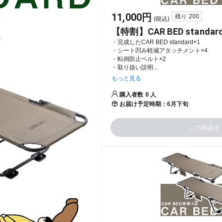
11,000
円
残り
200
(税込)
【特割】CAR BED stand
・完成したCAR BED standard×1

・シート凹み軽減アタッチメント×4

・転倒防止ベルト×2

・取り扱い説明...
もっと見る
購入者数
0
人
お届け予定時期：
6月下旬
この商品を