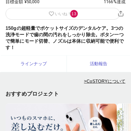
目標金額 ¥
50,000
1166
%達成
いいね !
13
150gの超軽量でポケットサイズのデンタルケア。3つの
洗浄モードで歯の間の汚れをしっかり除去。ボタン一つ
で簡単にモード切替、ノズルは本体に収納可能で便利で
す！
ラインナップ
活動報告
>
CoSTORYについて
おすすめプロジェクト