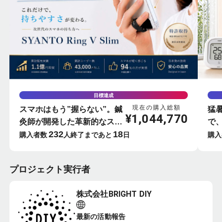
目標達成
現在の購入総額
スマホはもう”握らない”。鍼
猛
¥
1,044,770
灸師が開発した革新的なスマ
で
232
18
ホリング-SYANTO-
屋
購入者数
人
終了まであと
日
購入
ー
プロジェクト実行者
株式会社BRIGHT DIY
最新の活動報告