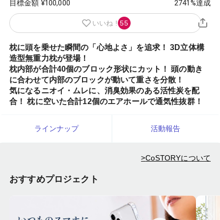
目標金額 ¥
100,000
2741
%達成
いいね !
55
枕に頭を乗せた瞬間の「心地よさ」を追求！ 3D立体構
造型無重力枕が登場！

枕内部が合計40個のブロック形状にカット！ 頭の動き
に合わせて内部のブロックが動いて重さを分散！

気になるニオイ・ムレに、消臭効果のある活性炭を配
合！ 枕に空いた合計12個のエアホールで通気性抜群！
ラインナップ
活動報告
>
CoSTORYについて
おすすめプロジェクト