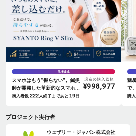
目標達成
現在の購入総額
スマホはもう”握らない”。鍼灸
猛
¥
998,977
師が開発した革新的なスマホリ
で
222
19
ング-SYANTO-
屋
購入者数
人
終了まであと
日
購入
ー
プロジェクト実行者
ウェザリー・ジャパン株式会社