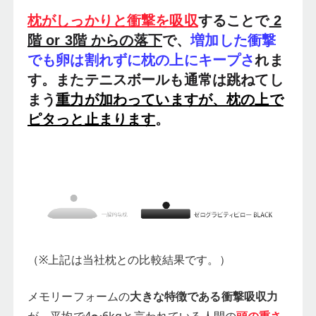
枕がしっかりと衝撃を吸収
することで
2
階 or 3階 からの落下
で、
増加した衝撃
でも卵は割れずに枕の上にキープさ
れま
す。またテニスボールも通常は跳ねてし
まう
重力が加わっていますが、枕の上で
ピタっと止まります
。
（※上記は当社枕との比較結果です。）
メモリーフォームの
大きな特徴である衝撃吸収力
が、平均で4〜6kgと言われている人間の
頭の重さ