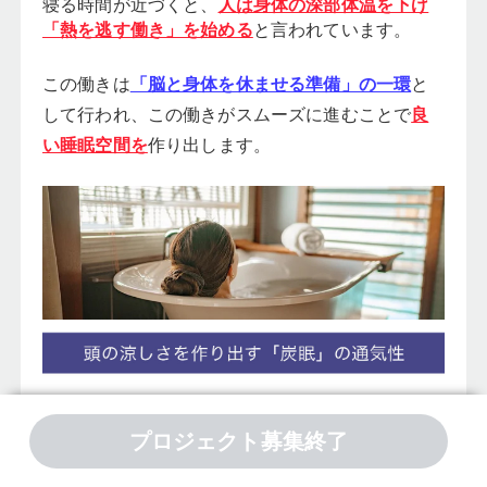
寝る時間が近づくと、
人は身体の深部体温を下げ
と言われています。
「熱を逃す働き」を始める
この働きは
「脳と身体を休ませる準備」の一環
と
して行われ、この働きがスムーズに進むことで
良
い睡眠空間を
作り出します。
プロジェクト募集終了