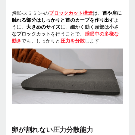
炭眠-スミミン-の
は、
ブロックカット構造
首や肩に
よ
触れる部分はしっかりと首のカーブを作り出す
うに、
に。
大きめのサイズ
細かく動く頭部は小さ
を行うことで、
なブロックカット
睡眠中の多様な
でも、しっかりと
します。
動き
圧力を分散
卵が割れない圧力分散能力