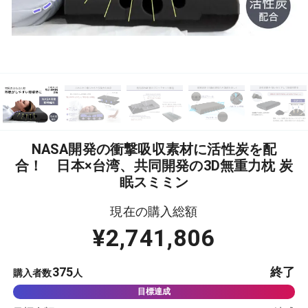
NASA開発の衝撃吸収素材に活性炭を配
合！ 日本×台湾、共同開発の3D無重力枕 炭
眠スミミン
現在の購入総額
¥
2,741,806
375
終了
購入者数
人