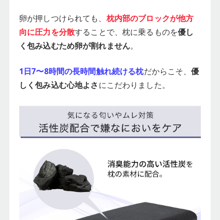
卵が押しつけられても、
枕内部のブロックが他方
向に圧力を分散
することで、枕に乗るものを
優し
く包み込むため卵が割れません
。
1日7〜8時間の長時間触れ続ける枕
だからこそ、
優
しく包み込む心地よさ
にこだわりました。