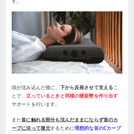
す。
頭が沈み込んだ後に、
下から反発させて支える
こ
とで、
立っているときと同様の寝姿勢を作り出す
サポートを行います。
また
首に触れる部分も沈んだままにならず首のカ
ーブに沿って復元
するために
理想的な首のCカーブ