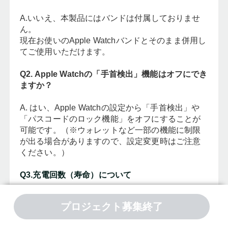
A.いいえ、本製品にはバンドは付属しておりませ
ん。
現在お使いのApple Watchバンドとそのまま併用し
てご使用いただけます。
Q2. Apple Watchの「手首検出」機能はオフにでき
ますか？
A. はい、Apple Watchの設定から「手首検出」や
「パスコードのロック機能」をオフにすることが
可能です。（※ウォレットなど一部の機能に制限
が出る場合がありますので、設定変更時はご注意
ください。）
Q3.充電回数（寿命）について
A.ご使用状況や保管環境によって異なりますが、
プロジェクト募集終了
一般的なリチウムイオンバッテリーと同様に、約
500回以上の充電サイクルに対応しています。適切