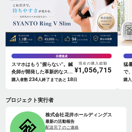
目標達成
現在の購入総額
スマホはもう”握らない”。鍼
猛
¥
1,056,715
灸師が開発した革新的なスマ
で
234
18
ホリング-SYANTO-
屋
購入者数
人
終了まであと
日
購入
ー
プロジェクト実行者
株式会社花井ホールディングス
最新の活動報告
配送完了のご連絡