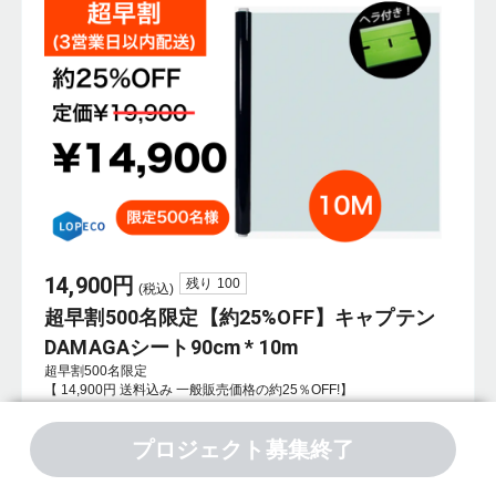
14,900
円
残り
100
(税込)
超早割500名限定【約25%OFF】キャプテン
DAMAGAシート90cm * 10m
超早割500名限定

【 14,900円 送料込み 一般販売価格の約25％OFF!】

・サイズ：10m×90cm

・数量：...
プロジェクト募集終了
もっと見る
購入者数
386
人