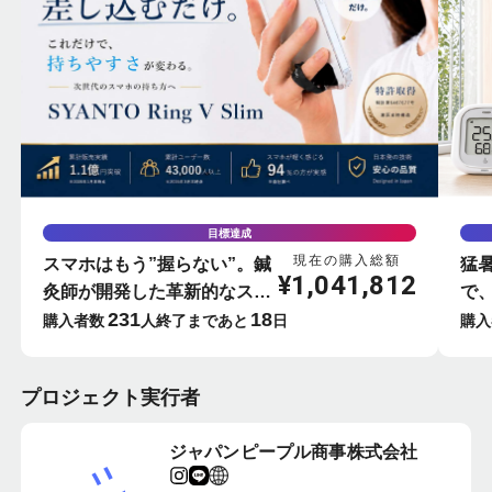
目標達成
現在の購入総額
スマホはもう”握らない”。鍼
猛
¥
1,041,812
灸師が開発した革新的なスマ
で
231
18
ホリング-SYANTO-
屋
購入者数
人
終了まであと
日
購入
ー
プロジェクト実行者
ジャパンピープル商事株式会社