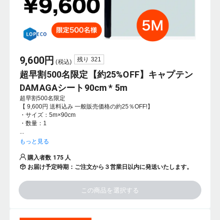
9,600
円
残り
321
(税込)
超早割500名限定【約25%OFF】キャプテン
DAMAGAシート90cm * 5m
超早割500名限定

【 9,600円 送料込み 一般販売価格の約25％OFF!】

・サイズ：5m×90cm

・数量：1

...
もっと見る
購入者数
175
人
お届け予定時期：
ご注文から３営業日以内に発送いたします。
この商品を選択する