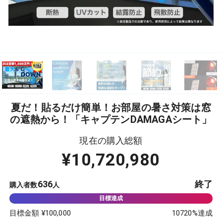
夏だ！貼るだけ簡単！お部屋の暑さ対策は窓
の遮熱から！「キャプテンDAMAGAシート」
現在の購入総額
¥
10,720,980
636
終了
購入者数
人
目標金額 ¥
100,000
10720
%達成