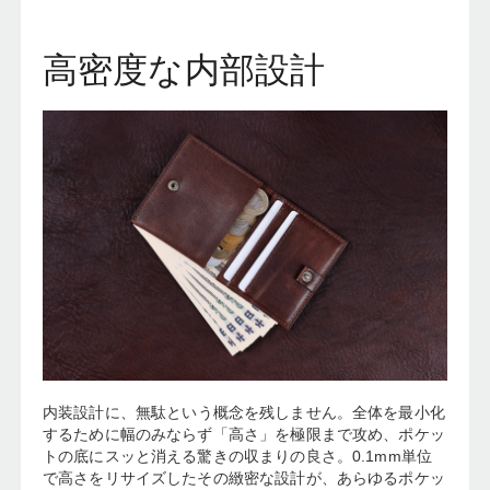
高密度な内部設計
内装設計に、
無駄という概念を残しません。全体
を最小化
するために
幅のみならず「高さ」を極限まで攻め、ポケッ
トの底にスッと消える驚きの収まりの良さ。
0.
1mm単位
で高さをリサイズしたその緻密な設計が、
あらゆるポケッ