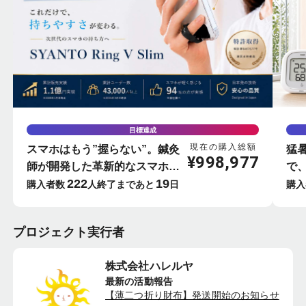
目標達成
現在の購入総額
スマホはもう”握らない”。鍼灸
猛
¥
998,977
師が開発した革新的なスマホリ
で
222
19
ング-SYANTO-
屋
購入者数
人
終了まであと
日
購入
ー
プロジェクト実行者
株式会社ハレルヤ
最新の活動報告
【薄二つ折り財布】発送開始のお知らせ