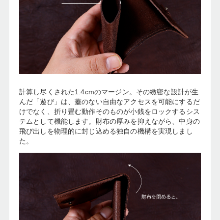
計算し尽くされた1.4cmのマージン。その緻密な設計が生
んだ「遊び」は、蓋のない自由なアクセスを可能にするだ
けでなく、折り畳む動作そのものが小銭をロックするシス
テムとして機能します。財布の厚みを抑えながら、中身の
飛び出しを物理的に封じ込める独自の機構を実現しまし
た。