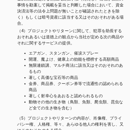
事情を勘案して掲載を妥当と判断した場合において、資金
決済法等の法令上問題が無いことが確認されたときを除
く）もしくは暗号資産に該当する又はそのおそれがある場
合。
（4）プロジェクトやリターンに関して、犯罪を助長する
おそれあるいは道徳上の観点から当社が定める次の商品や
それに関するサービスの提供。
エアガン、スタンガン、催涙スプレー
開運、魔よけ、健康上の効能を標榜する高額商品
無限連鎖講、マルチ商法に該当又はそのおそれのあ
るもの
著しく高価な宝石等の商品
金券、商品券、クーポン券等で流通性の認められる
商品
著しく射幸心をあおると認められるもの
動物その他の生き物（鳥類、魚類、爬虫類、昆虫な
ど全ての生き物を含む）
（5）プロジェクトやリターンの内容が、肖像権、プライ
バシー権、人格権、等々、あらゆる他人の権利を害し、又