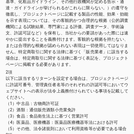
基準、化粧品ガイドライン、その他行政機関が定める告示・通
達・ガイドラインが挙げられるがこれらに限らない。）の遵守を
徹底し、プロジェクトページに記載する製品の性能、効果・効能
を示す表現については、その客観的かつ合理的な根拠（公的調査
機関による試験結果、専門家による評価、調査データ、学術論
文、許認可証など）を保有し、当社からの要請があった際には速
やかに提出することを義務付けます。客観的な根拠を持たない、
または合理的な根拠が認められない表現は一切使用してはなりま
せん。特定商取引に関する法律に基づく「販売業者」に該当する
場合は、特定商取引に関する法律に基づく表記を、プロジェクト
ページに掲載する必要があります。
2項
以下に該当するリターンを設定する場合は、プロジェクトページ
に許認可番号、管理責任者名等のそれぞれの許認可等においてウ
ェブサイトへの表示が法令上義務付けられている事項を記載して
ください。
（1）中古品：古物商許可証
（2）酒類：通信販売酒類小売業免許
（3）食品：食品衛生法上に基づく営業許可
（4）医薬品、医療機器：医薬品医療機器等法における許可
（5）その他、法令諸規則において利用資格等が必要である場合