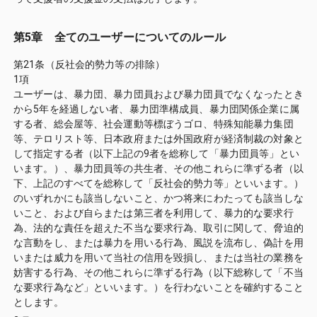
第5章 全てのユーザーについてのルール
第21条（反社会的勢力等の排除）
1項
ユーザーは、暴力団、暴力団員および暴力団員でなくなったとき
から5年を経過しない者、暴力団準構成員、暴力団関係企業に属
する者、総会屋等、社会運動等標ぼうゴロ、特殊知能暴力集団
等、テロリスト等、日本政府または外国政府が経済制裁の対象と
して指定する者（以下上記の9者を総称して「暴力団員等」とい
います。）、暴力団員等の共生者、その他これらに準ずる者（以
下、上記のすべてを総称して「反社会的勢力等」といいます。）
のいずれかにも該当しないこと、かつ将来にわたっても該当しな
いこと、および自らまたは第三者を利用して、暴力的な要求行
為、法的な責任を超えた不当な要求行為、取引に関して、脅迫的
な言動をし、または暴力を用いる行為、風説を流布し、偽計を用
いまたは威力を用いて当社の信用を毀損し、または当社の業務を
妨害する行為、その他これらに準ずる行為（以下総称して「不当
な要求行為など」といいます。）を行わないことを確約すること
とします。