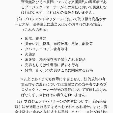
守有無及びその履行については支援契約の当事者であ
るプロジェクトオーナーがその責任において実施しな
ければならず、当社はその責任を負いません。
（2）プロジェクトやリターンにおいて取り扱う商品やサ
ービスが、法令違反に該当又はそのおそれのある場合。
（これらの例示）
凶器、銃器類
覚せい剤、麻薬、向精神薬、毒物、劇物等
タバコ、ニコチン含有液体
火薬類
象牙等、種の保存法で禁止される製品
売春もしくは性道徳に反する行為
賭博、富くじの売買やこれに関係する行為
※以上はあくまでも例示にすぎません。法的規制の有
無及びその履行については支援契約の当事者であるプ
ロジェクトオーナーがその責任において実施しなけれ
ばならず、当社はその責任を負いません。
（3）プロジェクトやリターンの内容について、金融商品
取引法が適用される又はそのおそれのある場合。また、資
金決済法に定める前払式支払手段（ただし、当社が個別の