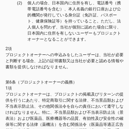
(2)
個人の場合、日本国内に住所を有し、電話番号（携
帯電話番号を含む）、本人名義の銀行口座および公
的機関が発行している身分証（免許証、パスポー
ト、健康保険証等）を持っていること。ただし、法
人個人を問わず、当社が個別に認めた場合に限り、
日本国内に住所を有しないユーザーもプロジェクト
オーナーとなることができます。
2項
プロジェクトオーナーへの申込みをしたユーザーは、当社が必要
と判断する場合、上記の証明書類又は当社が必要と認める情報や
書類を提供しなければなりません。
第6条（プロジェクトオーナーの義務）
1項
プロジェクトオーナーは、プロジェクトの掲載及びリターンの提
供を行うにあたり、特定商取引に関する法律、不当景品類および
不当表示防止法、その他関係法令を自らの責任において遵守しな
ければなりません。特に、不当景品類および不当表示防止法（景
表法）および医薬品、医療機器等の品質、有効性及び安全性の確
保等に関する法律（薬機法）を含む関係法令（医薬品等適正広告