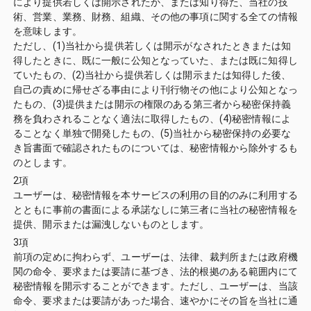
により提供若しくは開示されたか、または知り得た、当社の技
術、営業、業務、財務、組織、その他の事項に関する全ての情報
を意味します。
ただし、(1)当社から提供若しくは開示がなされたときまたは知
得したときに、既に一般に公知となっていた、または既に知得し
ていたもの、(2)当社から提供若しくは開示または知得した後、
自己の責めに帰せざる事由により刊行物その他により公知となっ
たもの、(3)提供または開示の権限のある第三者から秘密保持義
務を負わされることなく適法に取得したもの、(4)秘密情報によ
ることなく単独で開発したもの、(5)当社から秘密保持の必要な
き旨書面で確認されたものについては、秘密情報から除外するも
のとします。
2項
ユーザーは、秘密情報を本サービスの利用の目的のみに利用する
とともに事前の書面による承諾なしに第三者に当社の秘密情報を
提供、開示または漏洩しないものとします。
3項
前項の定めに拘わらず、ユーザーは、法律、裁判所または政府機
関の命令、要求または要請に基づき、法的根拠のある範囲内にて
秘密情報を開示することができます。ただし、ユーザーは、当該
命令、要求または要請があった場合、速やかにその旨を当社に通