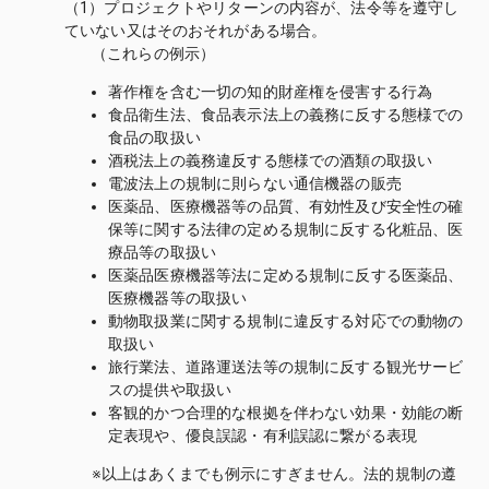
（1）プロジェクトやリターンの内容が、法令等を遵守し
ていない又はそのおそれがある場合。
（これらの例示）
著作権を含む一切の知的財産権を侵害する行為
食品衛生法、食品表示法上の義務に反する態様での
食品の取扱い
酒税法上の義務違反する態様での酒類の取扱い
電波法上の規制に則らない通信機器の販売
医薬品、医療機器等の品質、有効性及び安全性の確
保等に関する法律の定める規制に反する化粧品、医
療品等の取扱い
医薬品医療機器等法に定める規制に反する医薬品、
医療機器等の取扱い
動物取扱業に関する規制に違反する対応での動物の
取扱い
旅行業法、道路運送法等の規制に反する観光サービ
スの提供や取扱い
客観的かつ合理的な根拠を伴わない効果・効能の断
定表現や、優良誤認・有利誤認に繋がる表現
※以上はあくまでも例示にすぎません。法的規制の遵