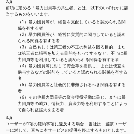
2項
前項に定める「暴力団員等の共生者」とは、以下のいずれかに該
当するものをいいます。
（1）暴力団員等が、経営を支配していると認められる関
係を有する者
（2）暴力団員等が、経営に実質的に関与していると認め
られる関係を有する者
（3）自己もしくは第三者の不正の利益を図る目的、また
は第三者に損害を加える目的をもってするなど、不当に暴
力団員等を利用していると認められる関係を有する者
（4）暴力団員等に対して資金等を提供し、または便宜を
供与するなどの関与をしていると認められる関係を有する
者
（5）暴力団員等と社会的に非難されるべき関係を有する
者
（6）その他暴力団員等の資金獲得活動に乗じ、または暴
力団員等の威力、情報力、資金力等を利用することによっ
て自ら利益拡大を図る者
3項
ユーザーが1項の確約事項に違反する場合、当社は、当該ユーザ
ーに対して、直ちに本サービスの提供を停止するものとします。