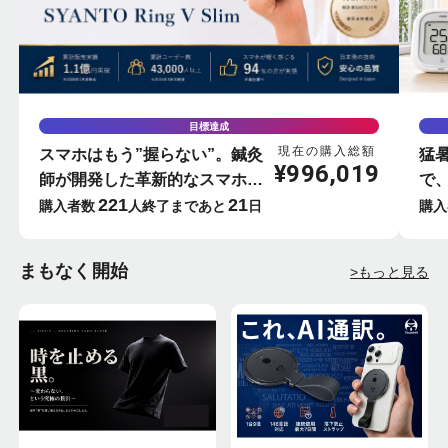
目標達成
現在の購入総額
スマホはもう”握らない”。鍼灸
猛
¥
996,019
師が開発した革新的なスマホリ
で
221
21
ング-SYANTO-
屋
購入者数
人
終了まであと
日
購入
ー
まもなく開始
>もっと見る