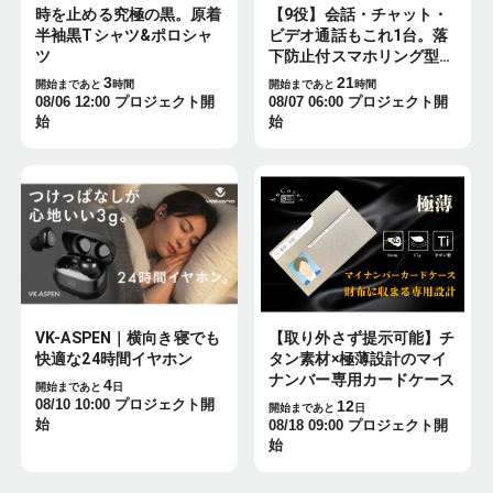
時を止める究極の黒。原着
【9役】会話・チャット・
半袖黒Tシャツ&ポロシャ
ビデオ通話もこれ1台。落
ツ
下防止付スマホリング型AI
翻訳機
3
21
開始まであと
時間
開始まであと
時間
08/06 12:00
プロジェクト開
08/07 06:00
プロジェクト開
始
始
VK-ASPEN｜横向き寝でも
【取り外さず提示可能】チ
快適な24時間イヤホン
タン素材×極薄設計のマイ
ナンバー専用カードケース
4
開始まであと
日
08/10 10:00
プロジェクト開
12
開始まであと
日
始
08/18 09:00
プロジェクト開
始