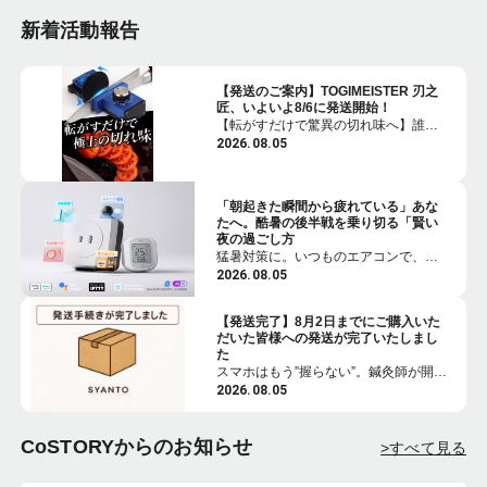
新着活動報告
【発送のご案内】TOGIMEISTER 刃之
匠、いよいよ8/6に発送開始！
【転がすだけで驚異の切れ味へ】誰で
も簡単に包丁研ぎの達人に。刃之匠ロ
2026.08.05
ーラー研ぎ器
「朝起きた瞬間から疲れている」あな
たへ。酷暑の後半戦を乗り切る「賢い
夜の過ごし方
猛暑対策に。いつものエアコンで、ペ
ットの留守番・家族の部屋・電気代を
2026.08.05
見える化するスマート空調セット
【発送完了】8月2日までにご購入いた
だいた皆様への発送が完了いたしまし
た
スマホはもう”握らない”。鍼灸師が開発
した革新的なスマホリング-SYANTO-
2026.08.05
CoSTORYからのお知らせ
>すべて見る